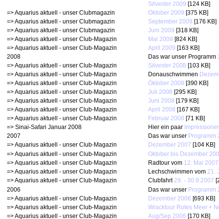
Silvester 2009
[124 KB]
=> Aquarius aktuell - unser Clubmagazin
Oktober 2009
[375 KB]
=> Aquarius aktuell - unser Clubmagazin
September 2009
[176 KB]
=> Aquarius aktuell - unser Clubmagazin
Juni 2009
[318 KB]
=> Aquarius aktuell - unser Club-Magazin
Mai 2009
[824 KB]
=> Aquarius aktuell - unser Club-Magazin
April 2009
[163 KB]
2008
Das war unser Programm
=> Aquarius aktuell - unser Club-Magazin
Silvester 2008
[103 KB]
=> Aquarius aktuell - unser Club-Magazin
Donauschwimmen
Dezem
=> Aquarius aktuell - unser Club-Magazin
Oktober 2008
[390 KB]
=> Aquarius aktuell - unser Club-Magazin
Juli 2008
[295 KB]
=> Aquarius aktuell - unser Club-Magazin
Juni 2008
[179 KB]
=> Aquarius aktuell - unser Club-Magazin
April 2008
[167 KB]
=> Aquarius aktuell - unser Club-Magazin
Februar 2008
[71 KB]
=> Sinai-Safari Januar 2008
Hier ein paar
Impressione
2007
Das war unser
Programm 
=> Aquarius aktuell - unser Club-Magazin
Dezember 2007
[104 KB]
=> Aquarius aktuell - unser Club-Magazin
Oktober bis Dezember 20
=> Aquarius aktuell - unser Club-Magazin
Radtour vom
12. Mai 2007
=> Aquarius aktuell - unser Club-Magazin
Lechschwimmen vom
21. 
=> Aquarius aktuell - unser Club-Magazin
Clubfahrt
29. - 30.9.2007
[
2006
Das war unser
Programm 
=> Aquarius aktuell - unser Club-Magazin
Dezember 2006
[693 KB]
=> Aquarius aktuell - unser Club-Magazin
Wracktour Rotes Meer + N
=> Aquarius aktuell - unser Club-Magazin
Aug/Sep 2006
[170 KB]