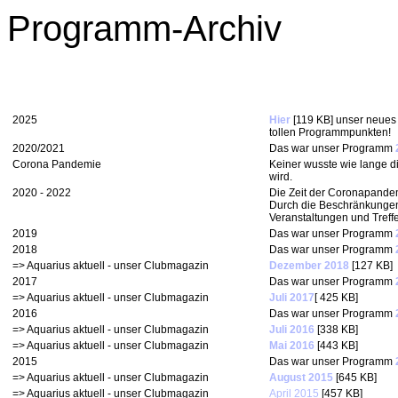
Programm-Archiv
2025
Hier
[119 KB] unser neues
tollen Programmpunkten!
2020/2021
Das war unser Programm
Corona Pandemie
Keiner wusste wie lange 
wird.
2020 - 2022
Die Zeit der Coronapandem
Durch die Beschränkungen 
Veranstaltungen und Treff
2019
Das war unser Programm
2018
Das war unser Programm
=> Aquarius aktuell - unser Clubmagazin
Dezember 2018
[127 KB]
2017
Das war unser Programm
=> Aquarius aktuell - unser Clubmagazin
Juli 2017
[ 425 KB]
2016
Das war unser Programm
=> Aquarius aktuell - unser Clubmagazin
Juli 2016
[338 KB]
=> Aquarius aktuell - unser Clubmagazin
Mai 2016
[443 KB]
2015
Das war unser Programm
=> Aquarius aktuell - unser Clubmagazin
August 2015
[645 KB]
=> Aquarius aktuell - unser Clubmagazin
April 2015
[457 KB]