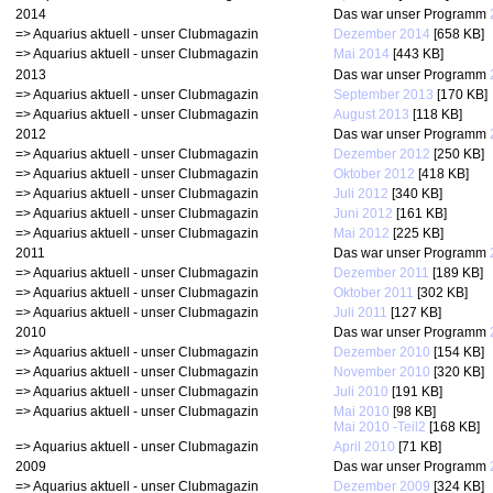
2014
Das war unser Programm
=> Aquarius aktuell - unser Clubmagazin
Dezember 2014
[658 KB]
=> Aquarius aktuell - unser Clubmagazin
Mai 2014
[443 KB]
2013
Das war unser Programm
=> Aquarius aktuell - unser Clubmagazin
September 2013
[170 KB]
=> Aquarius aktuell - unser Clubmagazin
August 2013
[118 KB]
2012
Das war unser Programm
=> Aquarius aktuell - unser Clubmagazin
Dezember 2012
[250 KB]
=> Aquarius aktuell - unser Clubmagazin
Oktober 2012
[418 KB]
=> Aquarius aktuell - unser Clubmagazin
Juli 2012
[340 KB]
=> Aquarius aktuell - unser Clubmagazin
Juni 2012
[161 KB]
=> Aquarius aktuell - unser Clubmagazin
Mai 2012
[225 KB]
2011
Das war unser Programm
=> Aquarius aktuell - unser Clubmagazin
Dezember 2011
[189 KB]
=> Aquarius aktuell - unser Clubmagazin
Oktober 2011
[302 KB]
=> Aquarius aktuell - unser Clubmagazin
Juli 2011
[127 KB]
2010
Das war unser Programm
=> Aquarius aktuell - unser Clubmagazin
Dezember 2010
[154 KB]
=> Aquarius aktuell - unser Clubmagazin
November 2010
[320 KB]
=> Aquarius aktuell - unser Clubmagazin
Juli 2010
[191 KB]
=> Aquarius aktuell - unser Clubmagazin
Mai 2010
[98 KB]
Mai 2010 -Teil2
[168 KB]
=> Aquarius aktuell - unser Clubmagazin
April 2010
[71 KB]
2009
Das war unser Programm
=> Aquarius aktuell - unser Clubmagazin
Dezember 2009
[324 KB]