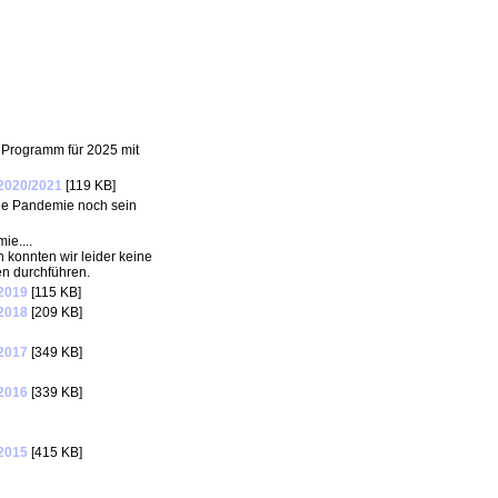
 Programm für 2025 mit
2020/2021
[119 KB]
die Pandemie noch sein
ie....
konnten wir leider keine
en durchführen.
2019
[115 KB]
2018
[209 KB]
2017
[349 KB]
2016
[339 KB]
2015
[415 KB]